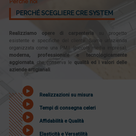
Perché noi
PERCHÉ SCEGLIERE CRE SYSTEM
Realizziamo opere di carpenteria
su progetto
esistente e specifiche del cliente. Siamo un'azienda
organizzata come una P.M.I. (piccola media impresa),
moderna, professionale e tecnologicamente
aggiornata
, che conserva le
qualità ed i valori delle
aziende artigianali
.
Realizzazioni su misura
Tempi di consegna celeri
Affidabilità e Qualità
Elasticità e Versatilità